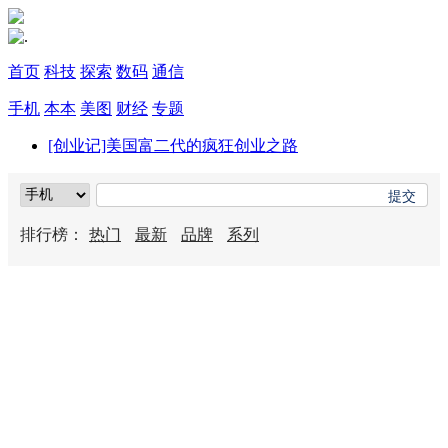
首页
科技
探索
数码
通信
手机
本本
美图
财经
专题
[创业记]美国富二代的疯狂创业之路
排行榜：
热门
最新
品牌
系列